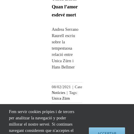
Quan l’amor
esdevé mort
Andrea Serrano
Raurell escriu
sobre la
tempestuosa
relació entre
Unica Zürn i
Hans Bellmer
08/02/2021
|
Categories:
Notícies
|
Tags:
Unica Zürn
Fem servir cookies pròpies i de tercers
per analitzar la navegació y poder
millorar el nostre servei. Si continues
navegant considerem que n'acceptes el
ACCEPTAR