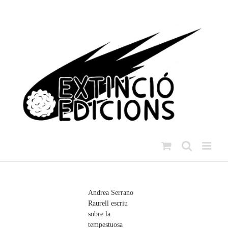
Skip
to
content
Andrea Serrano
Raurell escriu
sobre la
tempestuosa