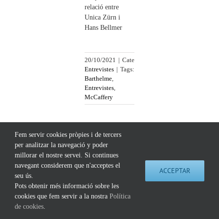
relació entre
Unica Zürn i
Hans Bellmer
20/10/2021
|
Categories:
Entrevistes
|
Tags:
Barthelme
,
Entrevistes
,
McCaffery
Fem servir cookies pròpies i de tercers
per analitzar la navegació y poder
millorar el nostre servei. Si continues
©
2026 Extinció Edicions |
Contacte
|
Política de Cookies
|
Política de Privacitat
navegant considerem que n'acceptes el
Fet per
Pensódromo
ACCEPTAR
seu ús.
Instagram
Twitter
Pots obtenir més informació sobre les
cookies que fem servir a la nostra
Política
de cookies
.