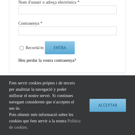
Nom d'usuari o adreça electrònica
*
Contrasenya
*
ENTRA
Recorda'm
Heu perdut la vostra contrasenya?
Fem servir cookies pròpies i de tercers
per analitzar la navegació y poder
millorar el nostre servei. Si continues
navegant considerem que n'acceptes el
©
2026 Extinció Edicions |
Contacte
|
Política de Cookies
|
Política de Privacitat
ACCEPTAR
Fet per
Pensódromo
seu ús.
Pots obtenir més informació sobre les
Instagram
Twitter
cookies que fem servir a la nostra
Política
de cookies
.