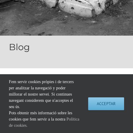
Blog
Fem servir cookies pròpies i de tercers
©
2026 Extinció Edicions |
Contacte
|
Política de Cookies
|
Política de Privacitat
Fet per
Pensódromo
per analitzar la navegació y poder
millorar el nostre servei. Si continues
Instagram
Twitter
navegant considerem que n'acceptes el
ACCEPTAR
seu ús.
Pots obtenir més informació sobre les
cookies que fem servir a la nostra
Política
de cookies
.