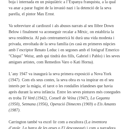
boja i internada en un psiquiàtric a l’Espanya franquista, a la qual
va anar a parar fugint de la invasió nazi i la detenció de la seva
parella, el pintor Max Ernst.
Va sobreviure al cardiozol i als abusos narrats al seu llibre Down
Below i finalment va aconseguir recalar a Mèxic, on establiria la
seva residència. Al país centreamericà hi durà una vida modesta i
privada, envoltada de la seva família (es casà en primeres núpcies
amb l’escriptor Renato Leduc i en segones amb el fotògraf Emerico
“Chiqui” Weisz, amb qui tindrà dos fills, Gabriel i Pablo) i les seves
amigues artistes, com Remedios Varo o Kati Horna).
L’any 1947 va inaugurà la seva primera exposició a Nova York
(1947). Com els seus contes, la seva obra es va inspirar en el seu
interès per la màgia, el tarot o les rondalles irlandeses que havia
après durant la seva infància. Entre les seves pintures més conegudes
es troba
Té Verd (1942), Consell de Veïna (1947), La Geganta
(1950), Setmana (1956), Operació Dimecres (1969) o Els Amants
(1987).
Carrington també va excel·lir com a escultora (L
a inventora
d’atole, La barca de les grues
o
El desconegut
) i com a narradora