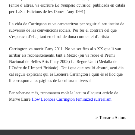
(entre d’altres, va escriure
La trompeta acústica
, publicada en català
per LaSal Edicions de les Dones l’any 1991).
La vida de Carrington es va caracteritzar per seguir el seu instint de
subversió de les convencions socials. Per fer el contrari del que
s’esperava d’ella, tant en el rol de dona com en el d’artista.
Carrington va morir l’any 2011. No va ser fins al s.XX que li van
arribar els reconeixements, tant a Mèxic (on va rebre el Premi
Nacional de Belles Arts l’any 2005) i a Regne Unit (Medalla de
l’Ordre de l’Imperi Britànic). Tot i que que resulti absurd, avui dia
cal seguir explicant qui és Leonora Carrington i quin és el lloc que
li correspon a les pàgines de la cultura universal.
Per saber-ne més, recomanem molt la lectura d’aquest article de
Merve Emre
How Leonora Carrington feminized surrealism
> Tornar a Autors